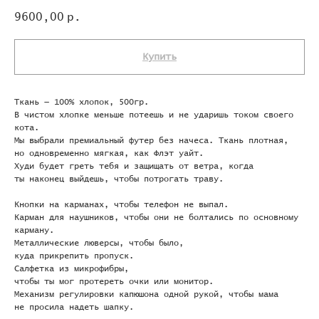
9600,00
р.
Купить
Ткань — 100% хлопок, 500гр.
В чистом хлопке меньше потеешь и не ударишь током своего
кота.
Мы выбрали премиальный футер без начеса. Ткань плотная,
но одновременно мягкая, как Флэт уайт.
Худи будет греть тебя и защищать от ветра, когда
ты наконец выйдешь, чтобы потрогать траву.
Кнопки на карманах, чтобы телефон не выпал.
Карман для наушников, чтобы они не болтались по основному
карману.
Металлические люверсы, чтобы было,
куда прикрепить пропуск.
Cалфетка из микрофибры,
чтобы ты мог протереть очки или монитор.
Механизм регулировки капюшона одной рукой, чтобы мама
не просила надеть шапку.