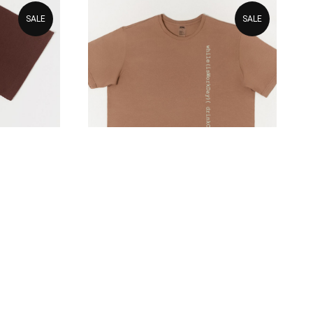
SALE
SALE
я 1C —
Футболка v1.0 для
TypeScript Разработчика
2 400
р.
3 460
р.
Подробнее