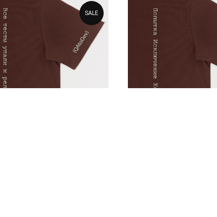
SALE
олка v1.0 QAtoDev
Футболка v1.0 дл
разработчика
р.
3 460
р.
2 400
р.
3 460
р.
робнее
Подробнее