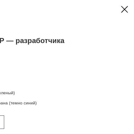
HP — разработчика
зеленый)
рана (темно синий)