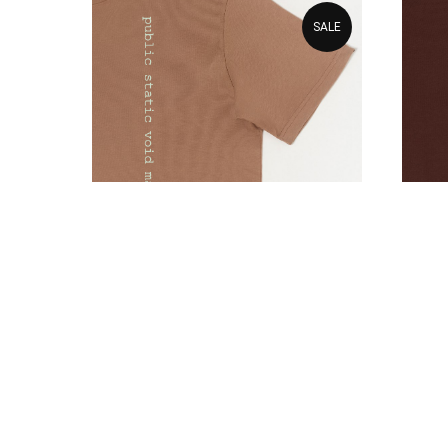
SALE
Футболка v1.0 для JAVA —
Футб
разработчика
2 400
2 400
р.
3 460
р.
Подробнее
Под