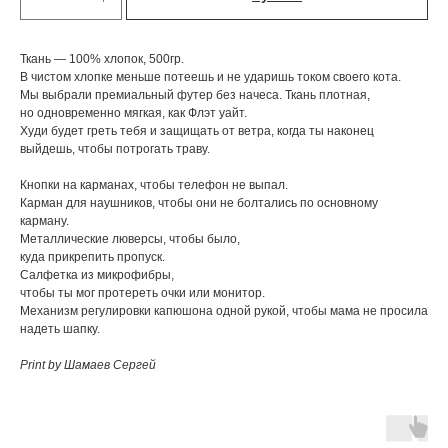
Ткань — 100% хлопок, 500гр.
В чистом хлопке меньше потеешь и не ударишь током своего кота.
Мы выбрали премиальный футер без начеса. Ткань плотная,
но одновременно мягкая, как Флэт уайт.
Худи будет греть тебя и защищать от ветра, когда ты наконец
выйдешь, чтобы потрогать траву.
Кнопки на карманах, чтобы телефон не выпал.
Карман для наушников, чтобы они не болтались по основному
карману.
Металлические люверсы, чтобы было,
куда прикрепить пропуск.
Cалфетка из микрофибры,
чтобы ты мог протереть очки или монитор.
Механизм регулировки капюшона одной рукой, чтобы мама не просила
надеть шапку.
Print by Шамаев Сергей