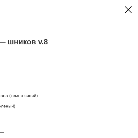
 — шников v.8
рана (темно синий)
зеленый)