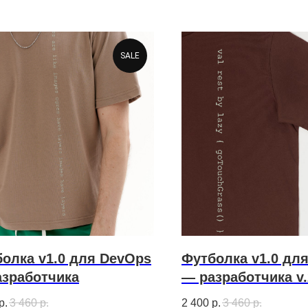
SALE
олка v1.0 для DevOps
Футболка v1.0 для
зработчика
— разработчика v.
р.
3 460
р.
2 400
р.
3 460
р.