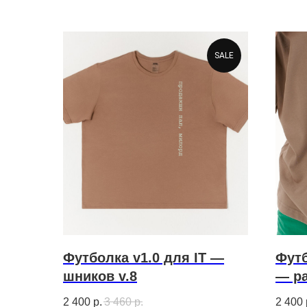
SALE
Футболка v1.0 для IT —
Футб
шников v.8
— ра
2 400
р.
3 460
р.
2 400