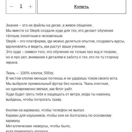
Купить
Знания – это не файлы на диске, а живое общение.
Мы вместе со Stepik создали худи для тех, кто делает обучение
тёплым, понятным и человечным.
Stepik – это платформа, где можно делиться опытом, создавать курсы,
вдохновлять и видеть, как растут ваши ученики.
Это худи – символ того, что обучение не только про код и теорию,
но и про уют, внимание к деталям и заботу о тех, кто по ту сторону
экрана.
Ткань — 100% хлопок, 500гр.
В чистом хлопке меньше потеешь и не ударишь током своего кота.
Мы выбрали премиальный футер без начеса. Ткань плотная,
но одновременно мягкая, как Флэт уайт.
Худи будет греть тебя и защищать от ветра, когда ты наконец
выйдешь, чтобы потрогать траву.
Кнопки на карманах, чтобы телефон не выпал.
Карман для наушников, чтобы они не болтались по основному
карману.
Металлические люверсы, чтобы было,
куда прикрепить пропуск.