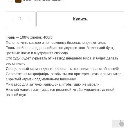
Купить
Ткань — 100% хлопок, 400гр.
Полегче, чуть свежее и по прежнему безопасно для котиков.
Ткань особенная, однослойная, но двухцветная. Маленький бунт,
цветные носки и внутренняя свобода
Это худи будет укрывать от невзгод внешнего мира, и будет делать
это стильно
Специальный карман для телефона, ты же с ним не расстаёшься😉
Cалфетка из микрофибры, чтобы ты мог протереть очки или монитор.
Скрытый карман под маленькие наушники
Фиксатор для затяжки капюшона, чтобы ушки не мёрзли.
Нижний манжет затягивается резинкой, чтобы управлять длиной
на свой вкус.