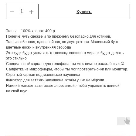
Купить
Ткань — 100% хлопок, 400гр.
Полегче, чуть свежее и по прежнему безопасно для котиков.
Ткань особенная, однослойная, но двухцветная. Маленький бунт,
цветные носки и внутренняя свобода
Это худи будет укрывать от невзгод внешнего мира, и будет делать
это стильно
Специальный карман для телефона, ты же с ним не расстаёшься😉
Cалфетка из микрофибры, чтобы ты мог протереть очки или монитор.
Скрытый карман под маленькие наушники
Фиксатор для затяжки капюшона, чтобы ушки не мёрзли.
Нижний манжет затягивается резинкой, чтобы управлять длиной
на свой вкус.