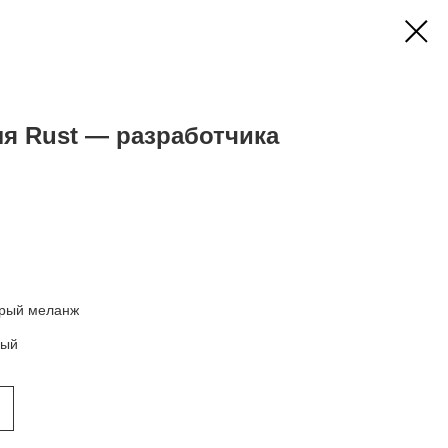
ля Rust — разработчика
ерый меланж
ный