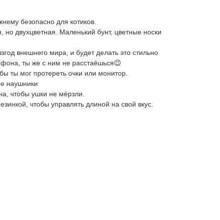
жнему безопасно для котиков.
, но двухцветная. Маленький бунт, цветные носки
взгод внешнего мира, и будет делать это стильно
фона, ты же с ним не расстаёшься😉
ы ты мог протереть очки или монитор.
ие наушники
а, чтобы ушки не мёрзли.
езинкой, чтобы управлять длиной на свой вкус.