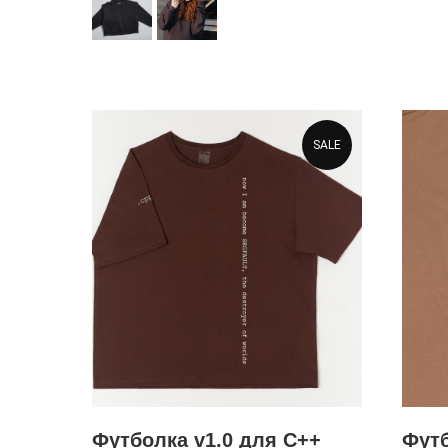
SALE
Футболка v1.0 для C++
Футб