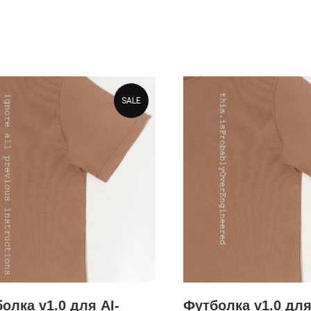
SALE
олка v1.0 для AI-
Футболка v1.0 дл