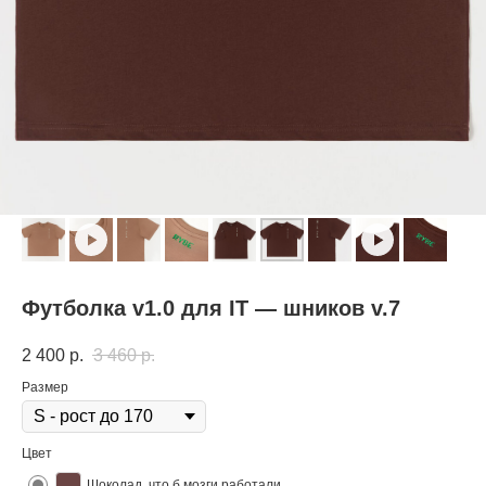
Футболка v1.0 для IT — шников v.7
2 400
р.
3 460
р.
Размер
Цвет
Шоколад, что б мозги работали