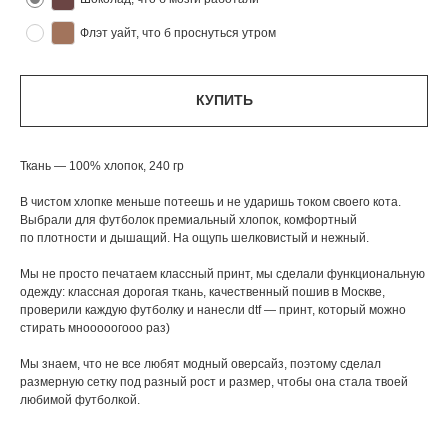
Флэт уайт, что б проснуться утром
КУПИТЬ
Ткань — 100% хлопок, 240 гр
В чистом хлопке меньше потеешь и не ударишь током своего кота.
Выбрали для футболок премиальный хлопок, комфортный
по плотности и дышащий. На ощупь шелковистый и нежный.
Мы не просто печатаем классный принт, мы сделали функциональную
одежду: классная дорогая ткань, качественный пошив в Москве,
проверили каждую футболку и нанесли dtf — принт, который можно
стирать мнооооогооо раз)
Мы знаем, что не все любят модный оверсайз, поэтому сделал
размерную сетку под разный рост и размер, чтобы она стала твоей
любимой футболкой.